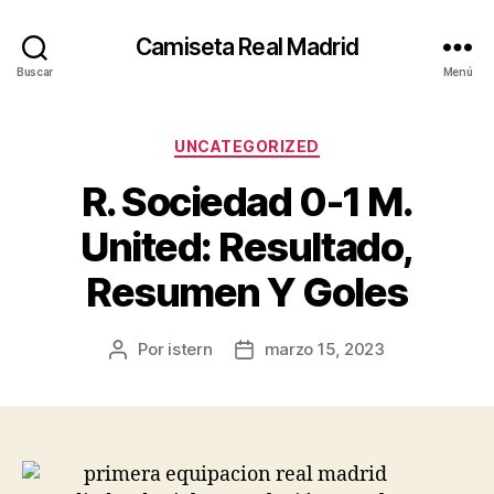
Camiseta Real Madrid
Buscar
Menú
Categorías
UNCATEGORIZED
R. Sociedad 0-1 M.
United: Resultado,
Resumen Y Goles
Por
istern
marzo 15, 2023
Autor
Fecha
de
de
la
la
entrada
entrada