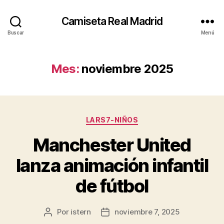
Camiseta Real Madrid
Buscar
Menú
Mes:
noviembre 2025
Categorías
LARS7-NIÑOS
Manchester United
lanza animación infantil
de fútbol
Por
istern
noviembre 7, 2025
Autor
Fecha
de
de