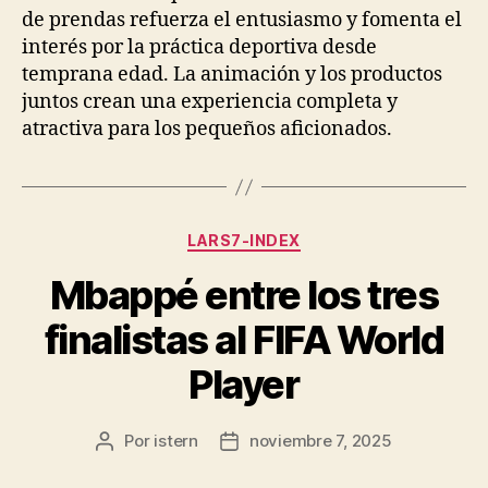
de prendas refuerza el entusiasmo y fomenta el
interés por la práctica deportiva desde
temprana edad. La animación y los productos
juntos crean una experiencia completa y
atractiva para los pequeños aficionados.
Categorías
LARS7-INDEX
Mbappé entre los tres
finalistas al FIFA World
Player
Por
istern
noviembre 7, 2025
Autor
Fecha
de
de