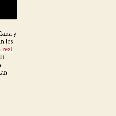
plana y
an los
 real
lí
s
uan