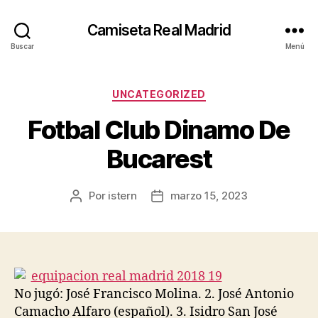
Camiseta Real Madrid
Buscar
Menú
Categorías
UNCATEGORIZED
Fotbal Club Dinamo De
Bucarest
Por
istern
marzo 15, 2023
Autor
Fecha
de
de
la
la
entrada
entrada
No jugó: José Francisco Molina. 2. José Antonio
Camacho Alfaro (español). 3. Isidro San José