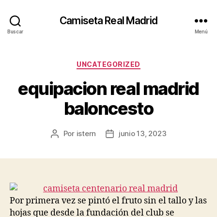
Camiseta Real Madrid
Buscar
Menú
Categorías
UNCATEGORIZED
equipacion real madrid
baloncesto
Por
istern
junio 13, 2023
Autor
Fecha
de
de
la
la
entrada
entrada
Por primera vez se pintó el fruto sin el tallo y las
hojas que desde la fundación del club se