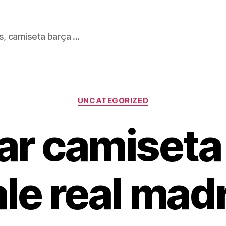
, camiseta barça ...
Categorías
UNCATEGORIZED
r camiseta
le real mad