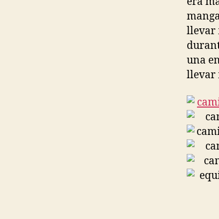
era má
manga 
llevar
durant
una en
llevar