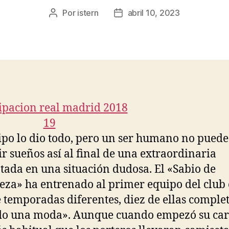
Por
istern
abril 10, 2023
Autor
Fecha
de
de
la
la
entrada
entrada
ipo lo dio todo, pero un ser humano no puede
ir sueños así al final de una extraordinaria
ada en una situación dudosa. El «Sabio de
eza» ha entrenado al primer equipo del club
 temporadas diferentes, diez de ellas complet
do una moda». Aunque cuando empezó su car