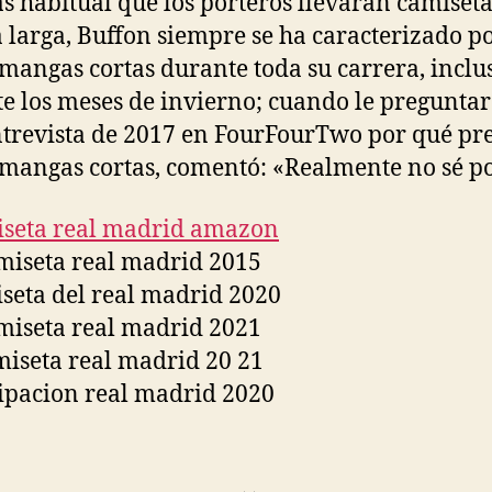
s habitual que los porteros llevaran camiseta
larga, Buffon siempre se ha caracterizado p
 mangas cortas durante toda su carrera, inclu
e los meses de invierno; cuando le pregunta
trevista de 2017 en FourFourTwo por qué pre
 mangas cortas, comentó: «Realmente no sé po