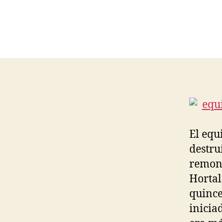
El equ
destru
remont
Hortal
quince
inicia