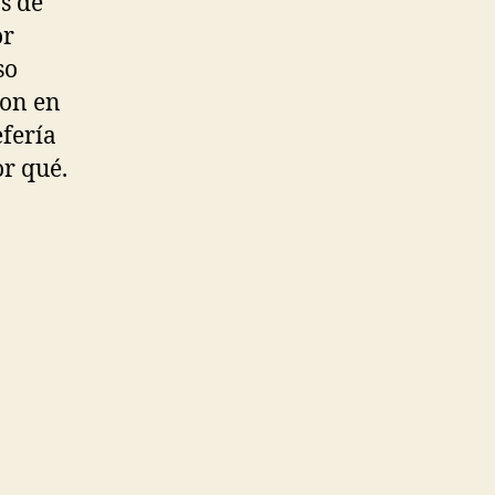
s de
or
so
ron en
fería
r qué.