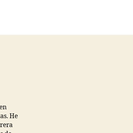
 en
as. He
rera