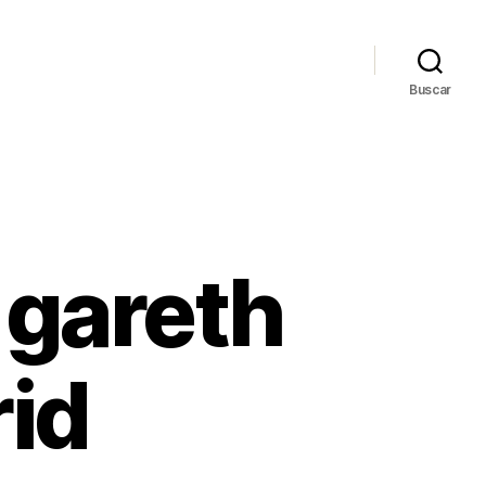
Buscar
 gareth
rid