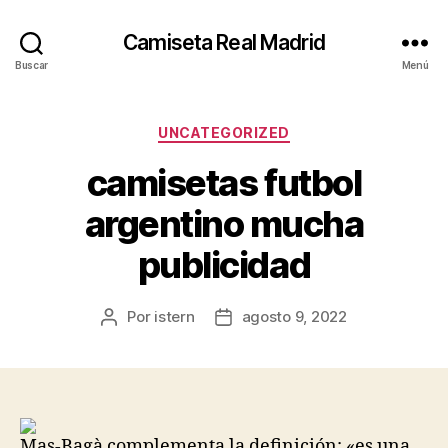
Camiseta Real Madrid
Buscar
Menú
Categorías
UNCATEGORIZED
camisetas futbol
argentino mucha
publicidad
Por
istern
agosto 9, 2022
Autor
Fecha
de
de
la
la
entrada
entrada
Mas-Bagà complementa la definición: «es una