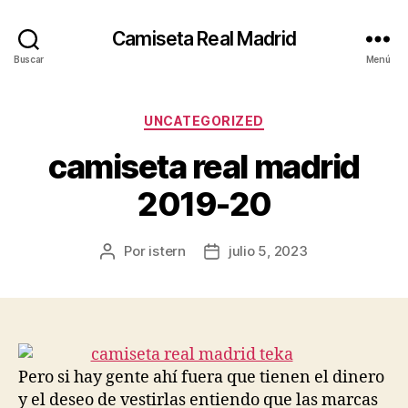
Camiseta Real Madrid
Buscar
Menú
Categorías
UNCATEGORIZED
camiseta real madrid
2019-20
Por
istern
julio 5, 2023
Autor
Fecha
de
de
la
la
entrada
entrada
Pero si hay gente ahí fuera que tienen el dinero
y el deseo de vestirlas entiendo que las marcas