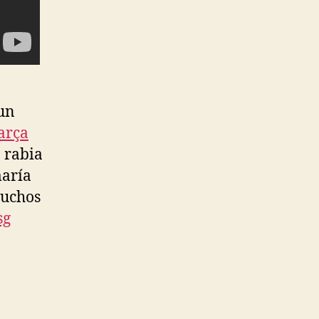
un
arça
 rabia
maría
muchos
sg