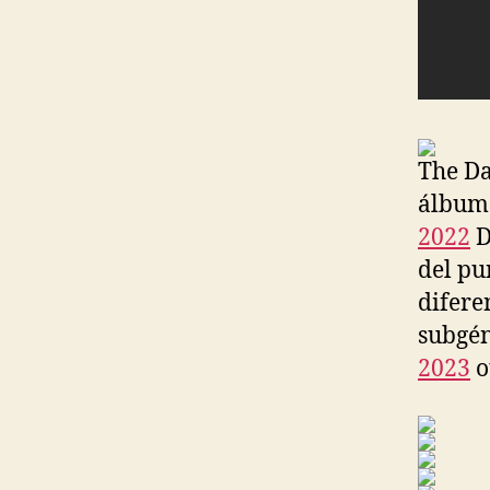
The Da
álbum
2022
D
del pu
difere
subgén
2023
o