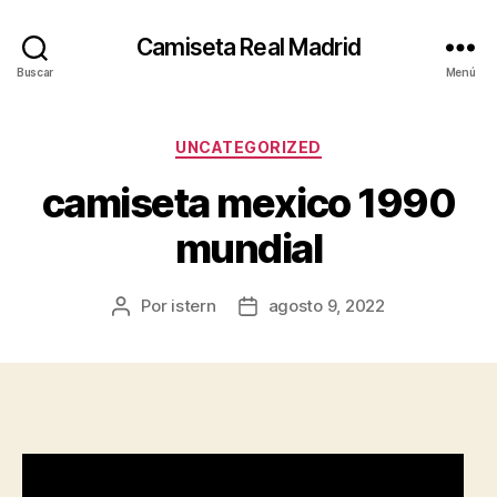
Camiseta Real Madrid
Buscar
Menú
Categorías
UNCATEGORIZED
camiseta mexico 1990
mundial
Por
istern
agosto 9, 2022
Autor
Fecha
de
de
la
la
entrada
entrada