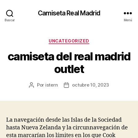
Camiseta Real Madrid
Buscar
Menú
Categorías
UNCATEGORIZED
camiseta del real madrid
outlet
Por
istern
octubre 10, 2023
Autor
Fecha
de
de
la
la
entrada
entrada
La navegación desde las Islas de la Sociedad
hasta Nueva Zelanda y la circunnavegación de
esta marcarían los límites en los que Cook