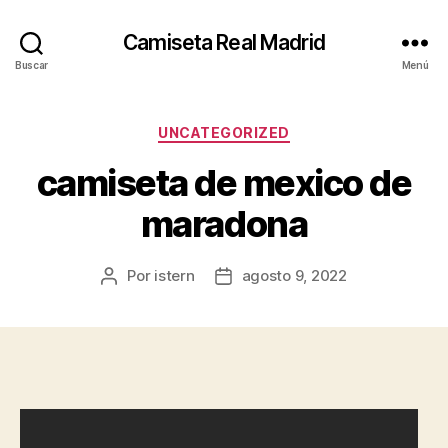
Camiseta Real Madrid
Buscar
Menú
Categorías
UNCATEGORIZED
camiseta de mexico de
maradona
Por
istern
agosto 9, 2022
Autor
Fecha
de
de
la
la
entrada
entrada