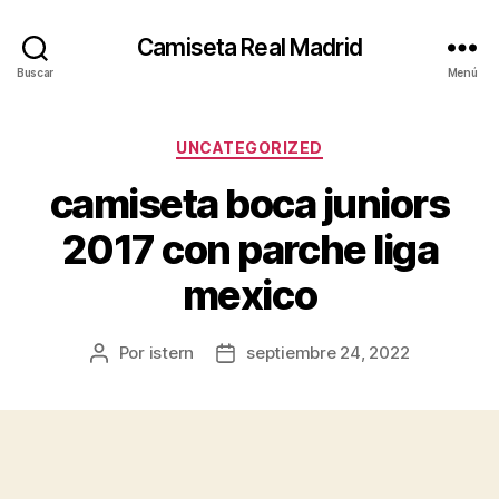
Camiseta Real Madrid
Buscar
Menú
Categorías
UNCATEGORIZED
camiseta boca juniors
2017 con parche liga
mexico
Por
istern
septiembre 24, 2022
Autor
Fecha
de
de
la
la
entrada
entrada