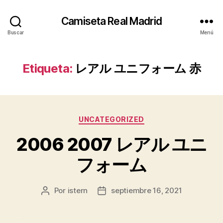
Camiseta Real Madrid
Buscar
Menú
Etiqueta:
レアル ユニフォーム 赤
Categorías
UNCATEGORIZED
2006 2007 レアル ユニ
フォーム
Por
istern
septiembre 16, 2021
Autor
Fecha
de
de
la
la