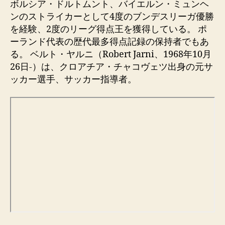
entrada
entrada
ボルシア・ドルトムント、バイエルン・ミュンヘ
ンのストライカーとして4度のブンデスリーガ優勝
を経験、2度のリーグ得点王を獲得している。 ポ
ーランド代表の歴代最多得点記録の保持者でもあ
る。 ベルト・ヤルニ（Robert Jarni、1968年10月
26日-）は、クロアチア・チャコヴェツ出身の元サ
ッカー選手、サッカー指導者。