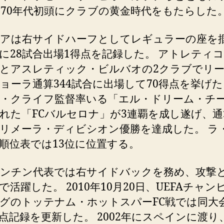
970年代初頭にクラブの黄金時代をもたらした
アは右サイドハーフとしてレギュラーの座を
に28試合出場1得点を記録した。 アトレティ
とアスレティック・ビルバオの2クラブでリ
ョーラ通算344試合に出場して70得点を挙
・クライフ監督率いる「エル・ドリーム・チ
れた「FCバルセロナ」が3連覇を成し遂げ、通
リメーラ・ディビシオン優勝を達成した。 ラ
順位表では13位に位置する。
ンチン代表では右サイドバックを務め、攻撃
で活躍した。 2010年10月20日、UEFAチャン
グのトッテナム・ホットスパーFC戦では同大
点記録を更新した。 2002年にスペインに渡り