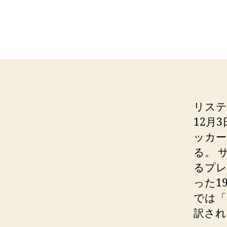
リスティ
12月
ッカー
る。 
るプレ
った1
では「
訳され