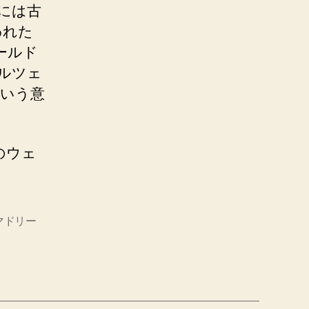
年には古
われた
ールド
ルツェ
という意
のウェ
マドリー