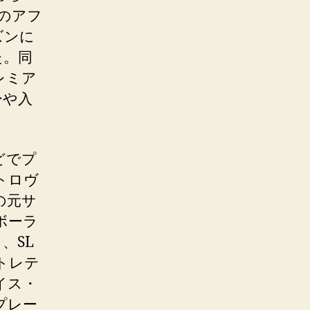
年のアフ
ズンに
た。同
レミア
ーや入
。
どでプ
トロヴ
の元サ
ボーラ
し、SL
トレテ
イス・
プレー