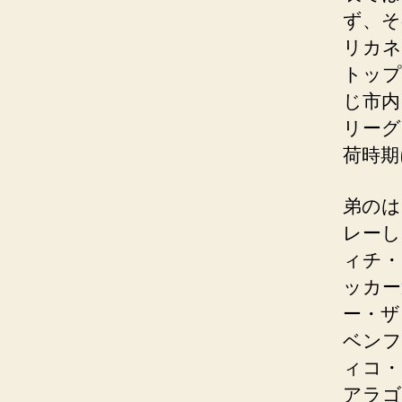
ず、そ
リカネ
トップ
じ市内
リーグ
荷時期
弟のは
レーし
ィチ・
ッカー
ー・ザ・
ベンフ
ィコ・
アラゴ