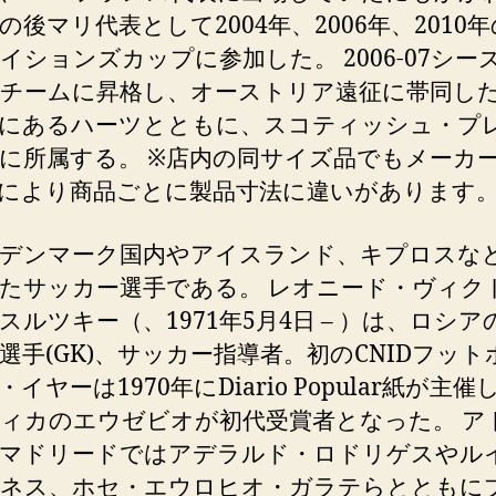
の後マリ代表として2004年、2006年、2010
イションズカップに参加した。 2006-07シー
チームに昇格し、オーストリア遠征に帯同し
にあるハーツとともに、スコティッシュ・プ
に所属する。 ※店内の同サイズ品でもメーカ
により商品ごとに製品寸法に違いがあります
デンマーク国内やアイスランド、キプロスな
たサッカー選手である。 レオニード・ヴィク
スルツキー（、1971年5月4日 – ）は、ロシア
選手(GK)、サッカー指導者。初のCNIDフット
イヤーは1970年にDiario Popular紙が主催
ィカのエウゼビオが初代受賞者となった。 ア
マドリードではアデラルド・ロドリゲスやル
ネス、ホセ・エウロヒオ・ガラテらとともに