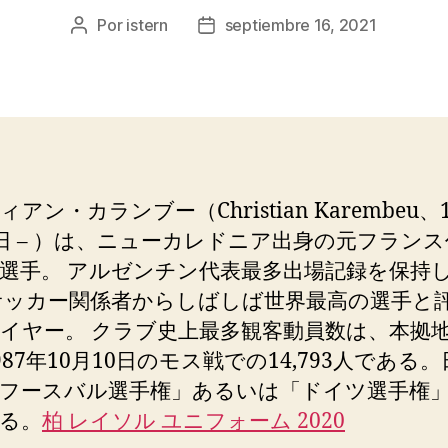
Por
istern
septiembre 16, 2021
Autor
Fecha
de
de
la
la
entrada
entrada
アン・カランブー（Christian Karembeu、1
3日 – ）は、ニューカレドニア出身の元フラン
選手。 アルゼンチン代表最多出場記録を保持
サッカー関係者からしばしば世界最高の選手と
イヤー。 クラブ史上最多観客動員数は、本拠
987年10月10日のモス戦での14,793人である
フースバル選手権」あるいは「ドイツ選手権
る。
柏 レイソル ユニフォーム 2020