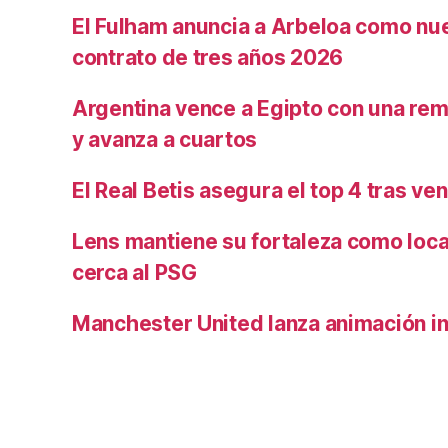
El Fulham anuncia a Arbeloa como nu
contrato de tres años 2026
Argentina vence a Egipto con una rem
y avanza a cuartos
El Real Betis asegura el top 4 tras ve
Lens mantiene su fortaleza como loca
cerca al PSG
Manchester United lanza animación inf