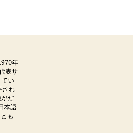
970年
ス代表サ
してい
評され
地がだ
。日本語
」とも