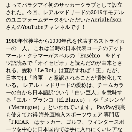
よってパラグアイ初のサッカークラブとして設立
された。今回、レアルマドリードの2019年モデル
のユニフォームデータをいただいたAerialEdson
さんのYouTubeチャンネルです！
1980年代後半から1990年代を代表するストライカ
ーの一人。 これは当時の日本代表コーチのデット
マール・クラマーがスペルの「Eusébio」をドイ
ツ語読みで「オイセビオ」と読んだのが由来とさ
れる。愛称「Le Roi」は直訳すれば「王」だが、
日本では「将軍」と意訳されることが慣例化して
いる。 レアル・マドリードの愛称は、チームカラ
ーの白から日本語訳でいう「白い巨人」を意味す
る「エル・ブランコ（El Blanco）」や「メレンゲ
（Merengue）」といわれています。 PayPay残高
も使えてお得 海外直輸入スポーツウェア 専門店
「FREAK」はサッカー、ゴルフ、ウィンタースポ
ーツを中心に日本国内では手に入れにくいレアな