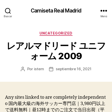
Camiseta Real Madrid
Buscar
Menú
Categorías
UNCATEGORIZED
レアルマドリード ユニフ
ォーム 2009
Por
istern
septiembre 16, 2021
Autor
Fecha
de
de
la
la
entrada
entrada
Any sites linked to are completely independent
o 国内最大級の海外サッカー専門店｜3,980円以上
で送料無料｜昼12時までのご注文で当日出荷（平