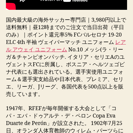
国内最大級の海外サッカー専門店｜3,980円以上で
送料無料｜昼12時までのご注文で当日出荷（平日
のみ）｜ポイント還元率5% FCバルセロナ 19-20
ELC 4th 半袖 ヴェイパーマッチ ユニフォーム
レア
ル アウェイ ユニフォーム
No.10 メッシ(ラ・リー
ガ＆チャンピオンパッチ. イタリア・セリエAのユ
ヴェントスFCに所属し、ボスニア・ヘルツェゴビ
ナ代表にも選出されている。選手実使用ユニフォ
ーム＆選手実支給品や日本代表、プレミア、セリ
エ、リーガ、Jリーグ、各国代表を500点以上を販
売しています。
1947年、RFEFが毎年開催する大会として「コ
パ・エバ・ドゥアルテ・デ・ペロン Copa Eva
Duarte de Perón」が設立された。 1902年7月25
日、オランダ人体育教師のウィレム・パーツらに